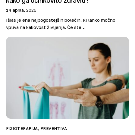
kako ga učinkovito zdraviti?
Trgovina
14 aprila, 2026
Išias je ena najpogostejših bolečin, ki lahko močno
vpliva na kakovost življenja. Če ste…
FIZIOTERAPIJA
,
PREVENTIVA