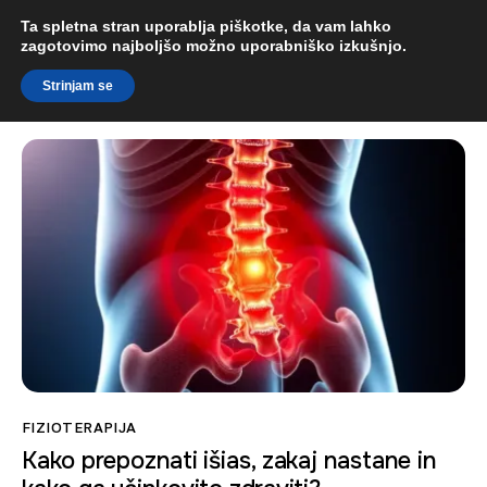
Ta spletna stran uporablja piškotke, da vam lahko
zagotovimo najboljšo možno uporabniško izkušnjo.
Kontakt
Domov
Strinjam se
O nas
Simptomi in težave
Storitve
Cenik
E-naročanje
Mnenja
FIZIOTERAPIJA
Članki
Kako prepoznati išias, zakaj nastane in